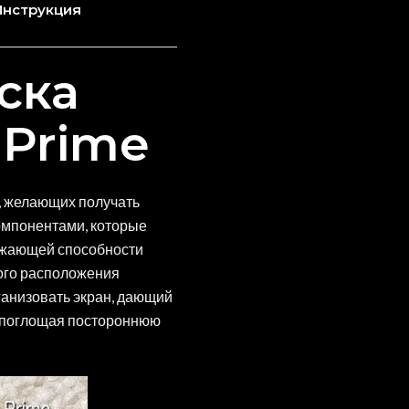
Инструкция
ска
 Prime
в, желающих получать
компонентами, которые
ражающей способности
ного расположения
ганизовать экран, дающий
о поглощая постороннюю