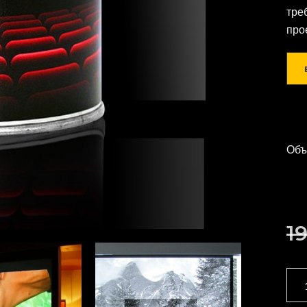
тре
про
Объ
1
MA
PRI