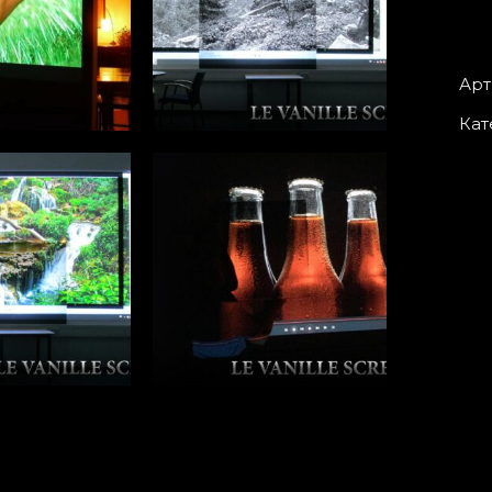
quan
Арт
Кат