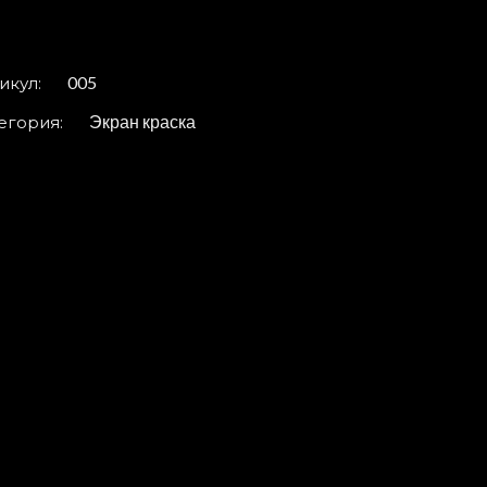
tity
005
икул:
Экран краска
егория: