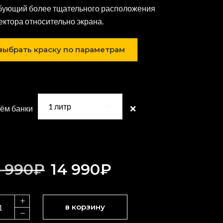
бующий более тщательного расположения
ектора относительно экрана.
выбрать краску по параметрам
1 литр
❌
ём банки
9 990
₽
14 990
₽
STER
в корзину
ME