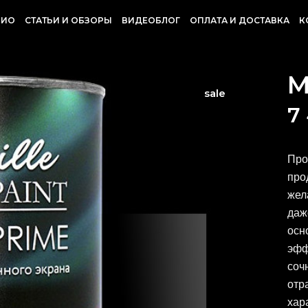
ЛИО
СТАТЬИ И ОБЗОРЫ
ВИДЕОБЛОГ
ОПЛАТА И ДОСТАВКА
К
M
sale
7
Про
про
жел
даж
осн
эфф
соч
отр
хар