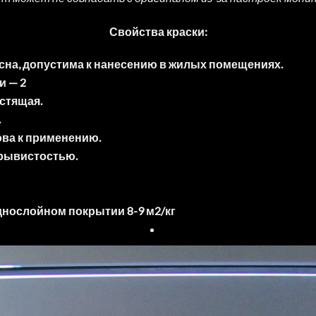
Свойства краски:
сна, допустима к нанесению в жилых помещениях.
и — 2
стящая.
.
ова к применению.
крывистостью.
днослойном покрытии 8-9 м2/кг