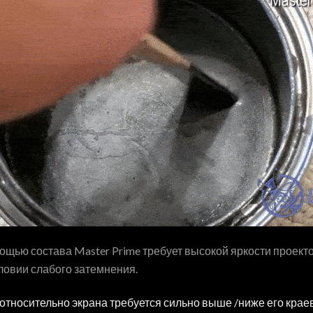
щью состава Master Prime требует высокой яркости проекто
словии слабого затемнения.
тносительно экрана требуется сильно выше /ниже его краев