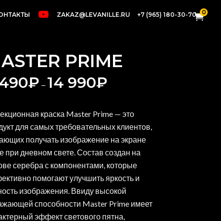
0
ОНТАКТЫ
ZAKAZ@LEVANILLE.RU
+7 (965) 180-30-70
ASTER PRIME
 490
₽
14 990
₽
–
екционная краска Master Prime — это
дукт для самых требовательных клиентов,
ающих получать изображение на экране
е при дневном свете. Состав создан на
ове серебра с компонентами, которые
ективно помогают улучшить яркость и
ность изображения. Ввиду высокой
ажающей способности Master Prime имеет
актерный эффект светового пятна,